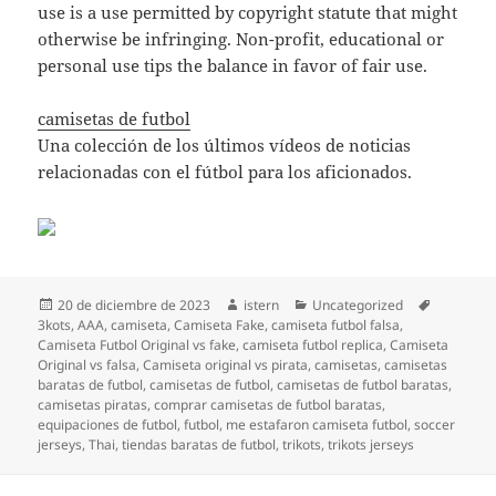
use is a use permitted by copyright statute that might
otherwise be infringing. Non-profit, educational or
personal use tips the balance in favor of fair use.
camisetas de futbol
Una colección de los últimos vídeos de noticias
relacionadas con el fútbol para los aficionados.
Publicado
Autor
Categorías
Etiquetas
20 de diciembre de 2023
istern
Uncategorized
el
3kots
,
AAA
,
camiseta
,
Camiseta Fake
,
camiseta futbol falsa
,
Camiseta Futbol Original vs fake
,
camiseta futbol replica
,
Camiseta
Original vs falsa
,
Camiseta original vs pirata
,
camisetas
,
camisetas
baratas de futbol
,
camisetas de futbol
,
camisetas de futbol baratas
,
camisetas piratas
,
comprar camisetas de futbol baratas
,
equipaciones de futbol
,
futbol
,
me estafaron camiseta futbol
,
soccer
jerseys
,
Thai
,
tiendas baratas de futbol
,
trikots
,
trikots jerseys
Navegación