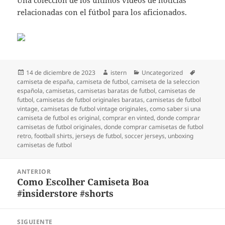
Una colección de los últimos vídeos de noticias
relacionadas con el fútbol para los aficionados.
Publicado
Autor
Categorías
Etiquetas
14 de diciembre de 2023
istern
Uncategorized
el
camiseta de españa
,
camiseta de futbol
,
camiseta de la seleccion
española
,
camisetas
,
camisetas baratas de futbol
,
camisetas de
futbol
,
camisetas de futbol originales baratas
,
camisetas de futbol
vintage
,
camisetas de futbol vintage originales
,
como saber si una
camiseta de futbol es original
,
comprar en vinted
,
donde comprar
camisetas de futbol originales
,
donde comprar camisetas de futbol
retro
,
football shirts
,
jerseys de futbol
,
soccer jerseys
,
unboxing
camisetas de futbol
Navegación
ANTERIOR
de
Como Escolher Camiseta Boa
Entrada
entradas
#insiderstore #shorts
anterior:
SIGUIENTE