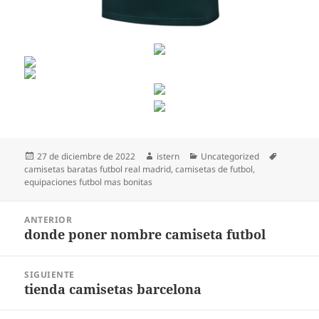
Publicado
Autor
Categorías
Etiquetas
27 de diciembre de 2022
istern
Uncategorized
el
camisetas baratas futbol real madrid
,
camisetas de futbol
,
equipaciones futbol mas bonitas
Navegación
ANTERIOR
de
donde poner nombre camiseta futbol
Entrada
entradas
anterior:
SIGUIENTE
tienda camisetas barcelona
Entrada
siguiente: