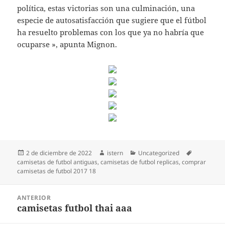
política, estas victorias son una culminación, una
especie de autosatisfacción que sugiere que el fútbol
ha resuelto problemas con los que ya no habría que
ocuparse », apunta Mignon.
Publicado
Autor
Categorías
Etiquetas
2 de diciembre de 2022
istern
Uncategorized
el
camisetas de futbol antiguas
,
camisetas de futbol replicas
,
comprar
camisetas de futbol 2017 18
Navegación
ANTERIOR
de
camisetas futbol thai aaa
Entrada
entradas
anterior: