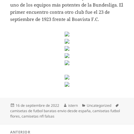
uno de los equipos más potentes de la Bundesliga. El
primer encuentro contra otro club fue el 23 de
septiembre de 1923 frente al Boavista F.C.
Publicado
Autor
Categorías
Etiqueta
16 de septiembre de 2022
istern
Uncategorized
el
camisetas de futbol baratas envio desde españa
,
camisetas futbol
flores
,
camisetas nfl falsas
Navegación
ANTERIOR