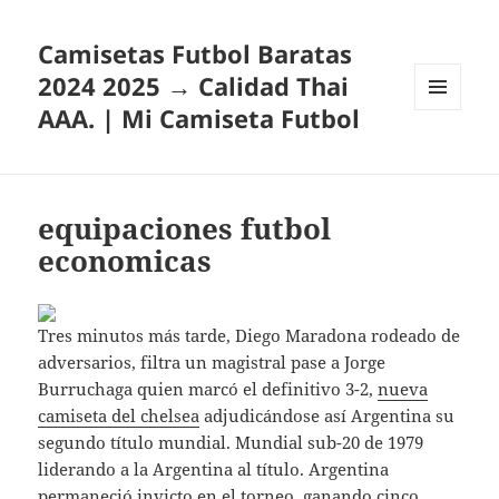
Camisetas Futbol Baratas
2024 2025 → Calidad Thai
AAA. | Mi Camiseta Futbol
MENÚ
Y
WIDGETS
equipaciones futbol
economicas
Tres minutos más tarde, Diego Maradona rodeado de
adversarios, filtra un magistral pase a Jorge
Burruchaga quien marcó el definitivo 3-2,
nueva
camiseta del chelsea
adjudicándose así Argentina su
segundo título mundial. Mundial sub-20 de 1979
liderando a la Argentina al título. Argentina
permaneció invicto en el torneo, ganando cinco