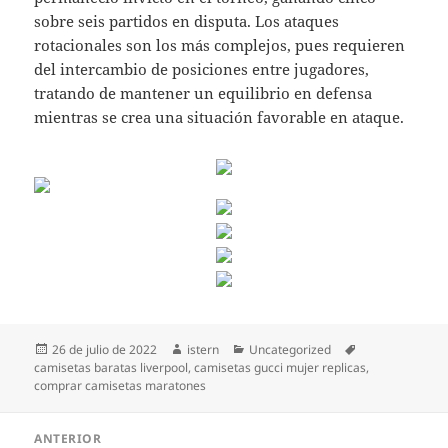
sobre seis partidos en disputa. Los ataques
rotacionales son los más complejos, pues requieren
del intercambio de posiciones entre jugadores,
tratando de mantener un equilibrio en defensa
mientras se crea una situación favorable en ataque.
Publicado
Autor
Categorías
Etiquetas
26 de julio de 2022
istern
Uncategorized
el
camisetas baratas liverpool
,
camisetas gucci mujer replicas
,
comprar camisetas maratones
Navegación
ANTERIOR