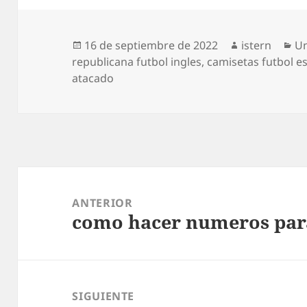
Publicado
Autor
Ca
16 de septiembre de 2022
istern
Un
el
republicana futbol ingles
,
camisetas futbol 
atacado
Navegación
de
ANTERIOR
como hacer numeros para
entradas
Entrada
anterior:
SIGUIENTE