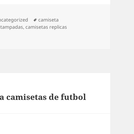
tegorías
Etiquetas
categorized
camiseta
estampadas
,
camisetas replicas
 camisetas de futbol