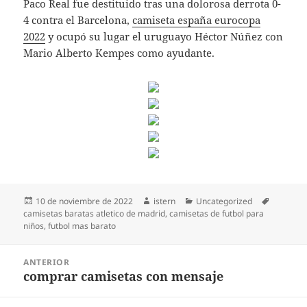
Paco Real fue destituido tras una dolorosa derrota 0-
4 contra el Barcelona,
camiseta españa eurocopa
2022
y ocupó su lugar el uruguayo Héctor Núñez con
Mario Alberto Kempes como ayudante.
Publicado
Autor
Categorías
Etiqueta
10 de noviembre de 2022
istern
Uncategorized
el
camisetas baratas atletico de madrid
,
camisetas de futbol para
niños
,
futbol mas barato
Navegación
ANTERIOR
de
comprar camisetas con mensaje
Entrada
entradas
anterior: