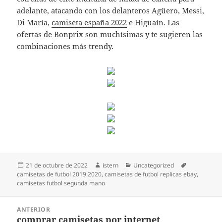
adelante, atacando con los delanteros Agüero, Messi,
Di María,
camiseta españa 2022
e Higuaín. Las
ofertas de Bonprix son muchísimas y te sugieren las
combinaciones más trendy.
Publicado
Autor
Categorías
Etiquetas
21 de octubre de 2022
istern
Uncategorized
el
camisetas de futbol 2019 2020
,
camisetas de futbol replicas ebay
,
camisetas futbol segunda mano
Navegación
ANTERIOR
de
comprar camisetas por internet
Entrada