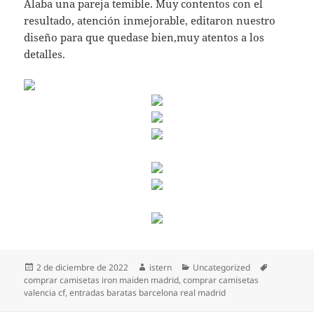
Alaba una pareja temible. Muy contentos con el
resultado, atención inmejorable, editaron nuestro
diseño para que quedase bien,muy atentos a los
detalles.
Publicado
Autor
Categorías
Etiquetas
2 de diciembre de 2022
istern
Uncategorized
el
comprar camisetas iron maiden madrid
,
comprar camisetas
valencia cf
,
entradas baratas barcelona real madrid