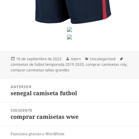
Publicado
Autor
Categorías
Etiqueta
16 de septiembre de 2022
istern
Uncategorized
el
camisetas de futbol temporada 2019 2020
,
comprar camisetas roly
,
comprar camisetas tallas grandes
Navegación
ANTERIOR
de
senegal camiseta futbol
Entrada
entradas
anterior:
SIGUIENTE
comprar camisetas wwe
Entrada
siguiente:
Funciona gracias a WordPress