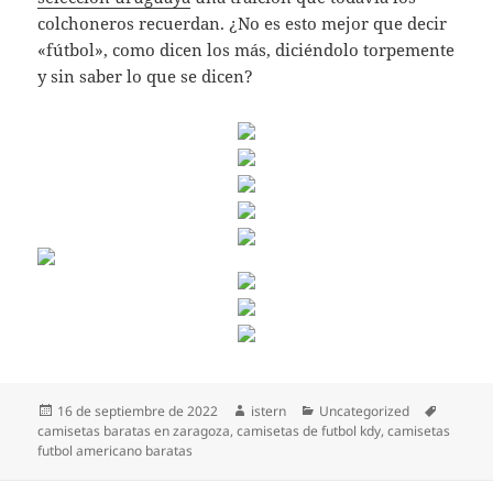
colchoneros recuerdan. ¿No es esto mejor que decir
«fútbol», como dicen los más, diciéndolo torpemente
y sin saber lo que se dicen?
Publicado
Autor
Categorías
Etiqueta
16 de septiembre de 2022
istern
Uncategorized
el
camisetas baratas en zaragoza
,
camisetas de futbol kdy
,
camisetas
futbol americano baratas