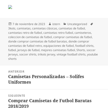
Publicado
Autor
Categorías
Etiquetas
7 de noviembre de 2023
istern
Uncategorized
el
3kots
,
camisetas
,
camisetas clásicas
,
camisetas de futbol
,
camisetas retro de futbol
,
camisetas retro futbol
,
camiseteros
,
coleccion de camisetas de futbol
,
comprar camisetas de futbol
,
donde comprar camisetas de futbol baratas
,
donde comprar
camisetas de futbol retro
,
equipaciones de futbol
,
football shirts
,
futbol
,
jerseys de futbol
,
mejores camisetas futbol
,
Shorts
,
soccer
jerseys
,
soccer shirts
,
trikots jersey
,
vintage football shirts
,
youtube
shorts
Navegación
ANTERIOR
de
Camisetas Personalizadas – Solifes
Entrada
entradas
Uniformes
anterior:
SIGUIENTE
Comprar Camisetas de Futbol Baratas
Entrada
2018/2019
siguiente: