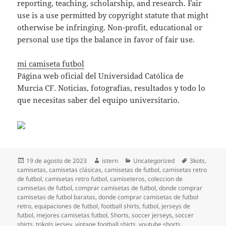
reporting, teaching, scholarship, and research. Fair
use is a use permitted by copyright statute that might
otherwise be infringing. Non-profit, educational or
personal use tips the balance in favor of fair use.
mi camiseta futbol
Página web oficial del Universidad Católica de
Murcia CF. Noticias, fotografías, resultados y todo lo
que necesitas saber del equipo universitario.
Publicado
Autor
Categorías
Etiquetas
19 de agosto de 2023
istern
Uncategorized
3kots
,
el
camisetas
,
camisetas clásicas
,
camisetas de futbol
,
camisetas retro
de futbol
,
camisetas retro futbol
,
camiseteros
,
coleccion de
camisetas de futbol
,
comprar camisetas de futbol
,
donde comprar
camisetas de futbol baratas
,
donde comprar camisetas de futbol
retro
,
equipaciones de futbol
,
football shirts
,
futbol
,
jerseys de
futbol
,
mejores camisetas futbol
,
Shorts
,
soccer jerseys
,
soccer
shirts
,
trikots jersey
,
vintage football shirts
,
youtube shorts