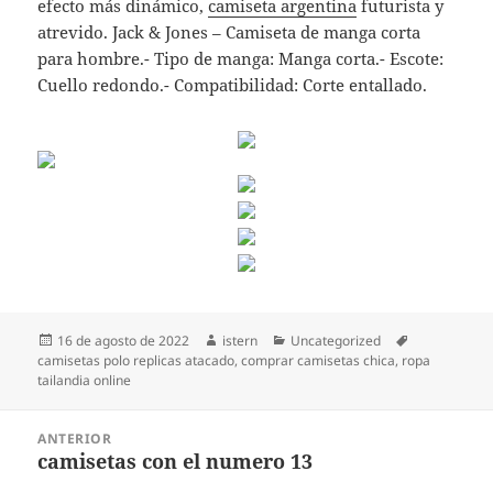
efecto más dinámico,
camiseta argentina
futurista y
atrevido. Jack & Jones – Camiseta de manga corta
para hombre.- Tipo de manga: Manga corta.- Escote:
Cuello redondo.- Compatibilidad: Corte entallado.
Publicado
Autor
Categorías
Etiquetas
16 de agosto de 2022
istern
Uncategorized
el
camisetas polo replicas atacado
,
comprar camisetas chica
,
ropa
tailandia online
Navegación
ANTERIOR
de
camisetas con el numero 13
Entrada
entradas
anterior: