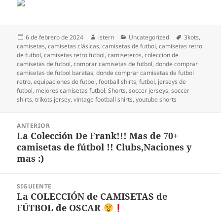
Publicado
Autor
Categorías
Etiquetas
6 de febrero de 2024
istern
Uncategorized
3kots
,
el
camisetas
,
camisetas clásicas
,
camisetas de futbol
,
camisetas retro
de futbol
,
camisetas retro futbol
,
camiseteros
,
coleccion de
camisetas de futbol
,
comprar camisetas de futbol
,
donde comprar
camisetas de futbol baratas
,
donde comprar camisetas de futbol
retro
,
equipaciones de futbol
,
football shirts
,
futbol
,
jerseys de
futbol
,
mejores camisetas futbol
,
Shorts
,
soccer jerseys
,
soccer
shirts
,
trikots jersey
,
vintage football shirts
,
youtube shorts
Navegación
ANTERIOR
de
La Colección De Frank!!! Mas de 70+
Entrada
entradas
camisetas de fútbol !! Clubs,Naciones y
anterior:
mas :)
SIGUIENTE
La COLECCIÓN de CAMISETAS de
Entrada
FÚTBOL de OSCAR
siguiente: