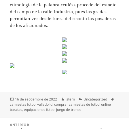
etimología de la palabra «culés» procede del estadio
del campo de la calle Industria, pues las gradas
permitían ver desde fuera del recinto las posaderas
de los aficionados.
Publicado
Autor
Categorías
Etiqueta
16 de septiembre de 2022
istern
Uncategorized
el
camisetas futbol valladolid
,
comprar camisetas de futbol online
baratas
,
equipaciones futbol juego de tronos
Navegación
ANTERIOR
de