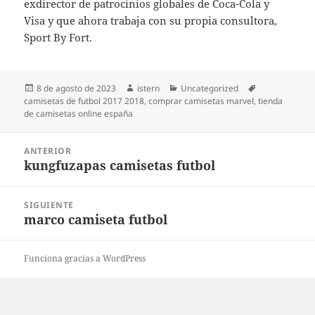
exdirector de patrocinios globales de Coca-Cola y
Visa y que ahora trabaja con su propia consultora,
Sport By Fort.
Publicado
Autor
Categorías
Etiquetas
8 de agosto de 2023
istern
Uncategorized
el
camisetas de futbol 2017 2018
,
comprar camisetas marvel
,
tienda
de camisetas online españa
Navegación
ANTERIOR
de
kungfuzapas camisetas futbol
Entrada
entradas
anterior:
SIGUIENTE
marco camiseta futbol
Entrada
siguiente:
Funciona gracias a WordPress