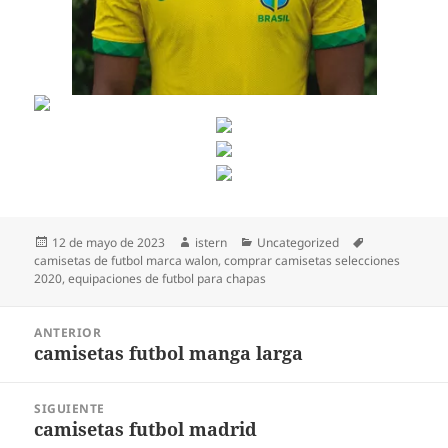
Publicado
Autor
Categorías
Etiquetas
12 de mayo de 2023
istern
Uncategorized
el
camisetas de futbol marca walon
,
comprar camisetas selecciones
2020
,
equipaciones de futbol para chapas
Navegación
ANTERIOR
de
camisetas futbol manga larga
Entrada
entradas
anterior:
SIGUIENTE
camisetas futbol madrid
Entrada