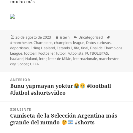
mucho más.
Publicado
Autor
Categorías
Etiquetas
20 de agosto de 2023
istern
Uncategorized
el
#manchester
,
Champions
,
champions league
,
Datos curiosos
,
deportistas
,
Erling Haaland
,
Estambul
,
fifa
,
final
,
Final de Champions
League
,
football
,
Footballer
,
futbol
,
Futbolista
,
FUTBOLISTAS
,
haaland
,
Haland
,
Inter
,
Inter de Milán
,
Internazionale
,
manchester
city
,
Soccer
,
UEFA
Navegación
ANTERIOR
de
Bunu yapmayan yoktur
#football
Entrada
entradas
#futbol #shortsvideo
anterior:
SIGUIENTE
Camiseta de la Selección Argentina más
Entrada
grande del mundo
#shorts
siguiente: