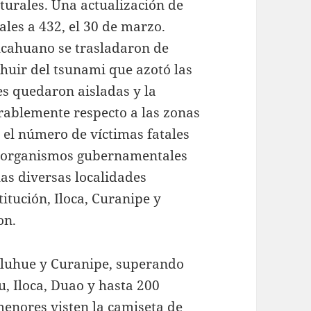
aturales. Una actualización de
tales a 432, el 30 de marzo.
cahuano se trasladaron de
huir del tsunami que azotó las
s quedaron aisladas y la
rablemente respecto a las zonas
 el número de víctimas fatales
s organismos gubernamentales
as diversas localidades
itución, Iloca, Curanipe y
on.
lluhue y Curanipe, superando
u, Iloca, Duao y hasta 200
menores visten la camiseta de