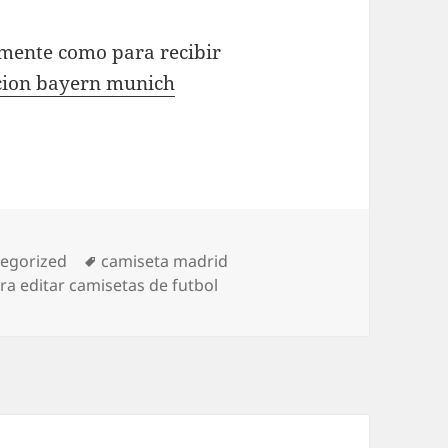
amente como para recibir
cion bayern munich
orías
Etiquetas
egorized
camiseta madrid
ra editar camisetas de futbol