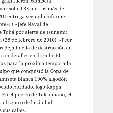
 gran fuerza,
camiseta
mar solo 0,35 metros más de
«PDI entrega segundo informe
te». ↑ «Jefe Naval de
 Tohá por alerta de tsunami:
a (28 de febrero de 2010). «Peor
os deja huella de destrucción en
 con detalles en dorado. El
tas para la próxima temporada
quipo que conquistó la Copa de
 camiseta blanca 100% algodón
Escudo bordado, logo Kappa,
. En el puerto de Talcahuano, el
 el centro de la ciudad,
 sus calles.