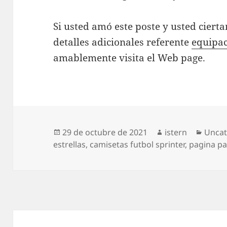
Si usted amó este poste y usted ciert
detalles adicionales referente
equipa
amablemente visita el Web page.
Publicado
Autor
Categ
29 de octubre de 2021
istern
Uncat
el
estrellas
,
camisetas futbol sprinter
,
pagina pa
Navegación