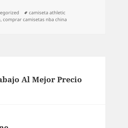
orías
Etiquetas
egorized
camiseta athletic
n
,
comprar camisetas nba china
bajo Al Mejor Precio
ine