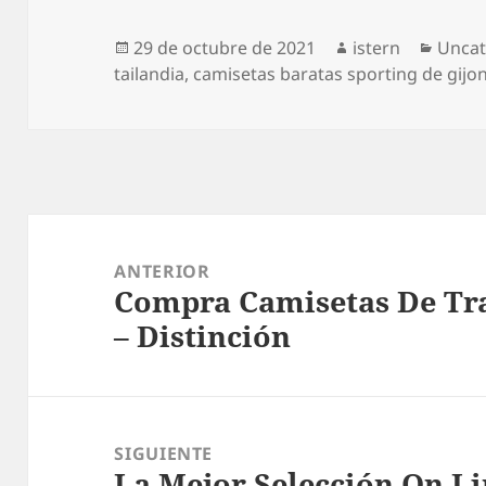
Publicado
Autor
Categ
29 de octubre de 2021
istern
Uncat
el
tailandia
,
camisetas baratas sporting de gijo
Navegación
de
ANTERIOR
Compra Camisetas De Tra
entradas
Entrada
– Distinción
anterior:
SIGUIENTE
La Mejor Selección On L
Entrada