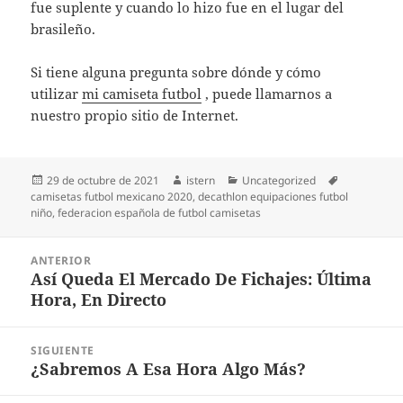
fue suplente y cuando lo hizo fue en el lugar del
brasileño.
Si tiene alguna pregunta sobre dónde y cómo
utilizar
mi camiseta futbol
, puede llamarnos a
nuestro propio sitio de Internet.
Publicado
Autor
Categorías
Etiquetas
29 de octubre de 2021
istern
Uncategorized
el
camisetas futbol mexicano 2020
,
decathlon equipaciones futbol
niño
,
federacion española de futbol camisetas
Navegación
ANTERIOR
de
Así Queda El Mercado De Fichajes: Última
Entrada
entradas
Hora, En Directo
anterior:
SIGUIENTE
¿Sabremos A Esa Hora Algo Más?
Entrada
siguiente: