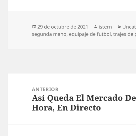
Publicado
Autor
Categ
29 de octubre de 2021
istern
Uncat
el
segunda mano
,
equipaje de futbol
,
trajes de
Navegación
de
ANTERIOR
Así Queda El Mercado De 
entradas
Entrada
Hora, En Directo
anterior: