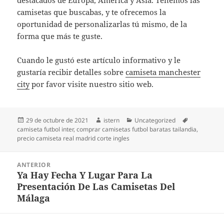
destacados de Europa, América y Asia. Tenemos las
camisetas que buscabas, y te ofrecemos la
oportunidad de personalizarlas tú mismo, de la
forma que más te guste.
Cuando le gustó este artículo informativo y le
gustaría recibir detalles sobre
camiseta manchester
city
por favor visite nuestro sitio web.
Publicado
Autor
Categorías
Etiquetas
29 de octubre de 2021
istern
Uncategorized
el
camiseta futbol inter
,
comprar camisetas futbol baratas tailandia
,
precio camiseta real madrid corte ingles
Navegación
ANTERIOR
de
Ya Hay Fecha Y Lugar Para La
Entrada
entradas
Presentación De Las Camisetas Del
anterior:
Málaga