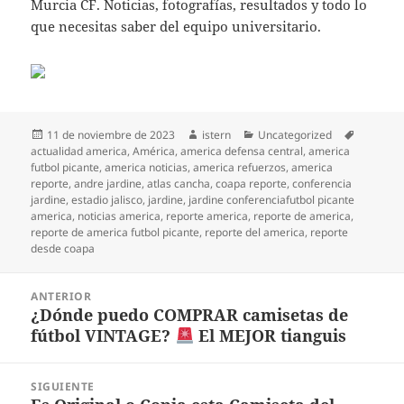
Murcia CF. Noticias, fotografías, resultados y todo lo
que necesitas saber del equipo universitario.
Publicado
Autor
Categorías
Etiqueta
11 de noviembre de 2023
istern
Uncategorized
el
actualidad america
,
América
,
america defensa central
,
america
futbol picante
,
america noticias
,
america refuerzos
,
america
reporte
,
andre jardine
,
atlas cancha
,
coapa reporte
,
conferencia
jardine
,
estadio jalisco
,
jardine
,
jardine conferenciafutbol picante
america
,
noticias america
,
reporte america
,
reporte de america
,
reporte de america futbol picante
,
reporte del america
,
reporte
desde coapa
Navegación
ANTERIOR
de
¿Dónde puedo COMPRAR camisetas de
Entrada
entradas
fútbol VINTAGE?
El MEJOR tianguis
anterior:
SIGUIENTE