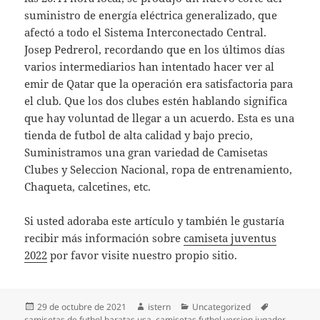
suministro de energía eléctrica generalizado, que
afectó a todo el Sistema Interconectado Central.
Josep Pedrerol, recordando que en los últimos días
varios intermediarios han intentado hacer ver al
emir de Qatar que la operación era satisfactoria para
el club. Que los dos clubes estén hablando significa
que hay voluntad de llegar a un acuerdo. Esta es una
tienda de futbol de alta calidad y bajo precio,
Suministramos una gran variedad de Camisetas
Clubes y Seleccion Nacional, ropa de entrenamiento,
Chaqueta, calcetines, etc.
Si usted adoraba este artículo y también le gustaría
recibir más información sobre
camiseta juventus
2022
por favor visite nuestro propio sitio.
Publicado
Autor
Categorías
Etiquetas
29 de octubre de 2021
istern
Uncategorized
el
camisetas de futbol baratas usa
,
camisetas futbol version jugador
,