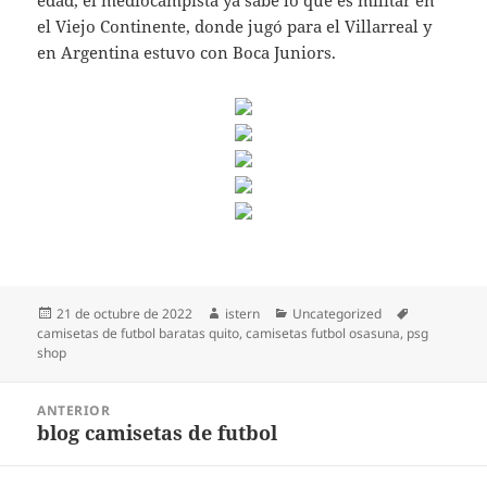
edad, el mediocampista ya sabe lo que es militar en
el Viejo Continente, donde jugó para el Villarreal y
en Argentina estuvo con Boca Juniors.
Publicado
Autor
Categorías
Etiquetas
21 de octubre de 2022
istern
Uncategorized
el
camisetas de futbol baratas quito
,
camisetas futbol osasuna
,
psg
shop
Navegación
ANTERIOR
de
blog camisetas de futbol
Entrada
entradas
anterior: