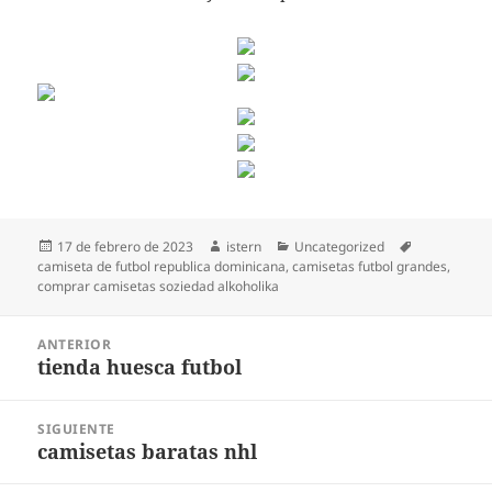
Publicado
Autor
Categorías
Etiquetas
17 de febrero de 2023
istern
Uncategorized
el
camiseta de futbol republica dominicana
,
camisetas futbol grandes
,
comprar camisetas soziedad alkoholika
Navegación
ANTERIOR
de
tienda huesca futbol
Entrada
entradas
anterior:
SIGUIENTE
camisetas baratas nhl
Entrada
siguiente: