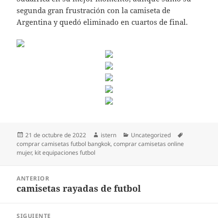
segunda gran frustración con la camiseta de
Argentina y quedó eliminado en cuartos de final.
Publicado
Autor
Categorías
Etiquetas
21 de octubre de 2022
istern
Uncategorized
el
comprar camisetas futbol bangkok
,
comprar camisetas online
mujer
,
kit equipaciones futbol
Navegación
ANTERIOR
de
camisetas rayadas de futbol
Entrada
entradas
anterior:
SIGUIENTE