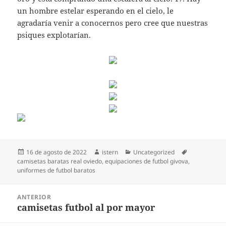
un hombre estelar esperando en el cielo, le
agradaría venir a conocernos pero cree que nuestras
psiques explotarían.
Publicado
Autor
Categorías
Etiquetas
16 de agosto de 2022
istern
Uncategorized
el
camisetas baratas real oviedo
,
equipaciones de futbol givova
,
uniformes de futbol baratos
Navegación
ANTERIOR
de
camisetas futbol al por mayor
Entrada
entradas
anterior: