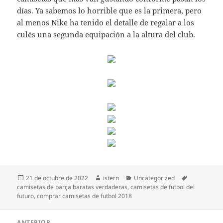
días. Ya sabemos lo horrible que es la primera, pero
al menos Nike ha tenido el detalle de regalar a los
culés una segunda equipación a la altura del club.
Publicado
Autor
Categorías
Etiquetas
21 de octubre de 2022
istern
Uncategorized
el
camisetas de barça baratas verdaderas
,
camisetas de futbol del
futuro
,
comprar camisetas de futbol 2018
Navegación
ANTERIOR