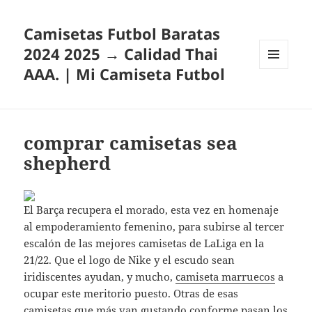
Camisetas Futbol Baratas
2024 2025 → Calidad Thai
AAA. | Mi Camiseta Futbol
MENÚ
Y
WIDGETS
comprar camisetas sea
shepherd
El Barça recupera el morado, esta vez en homenaje
al empoderamiento femenino, para subirse al tercer
escalón de las mejores camisetas de LaLiga en la
21/22. Que el logo de Nike y el escudo sean
iridiscentes ayudan, y mucho,
camiseta marruecos
a
ocupar este meritorio puesto. Otras de esas
camisetas que más van gustando conforme pasan los