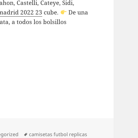
hon, Castelli, Cateye, Sidi,
 madrid 2022 23
cube.
De una
a, a todos los bolsillos
rías
Etiquetas
egorized
camisetas futbol replicas