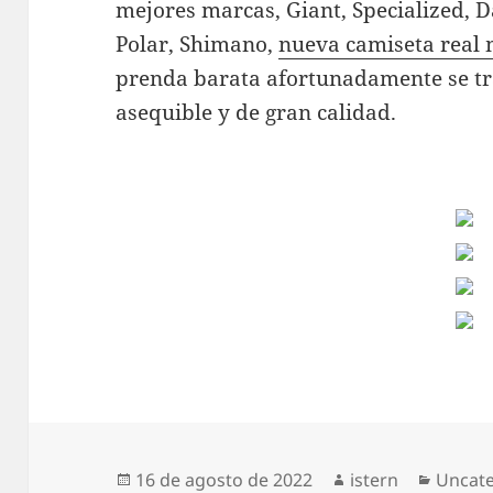
mejores marcas, Giant, Specialized, Da
Polar, Shimano,
nueva camiseta real
prenda barata afortunadamente se trat
asequible y de gran calidad.
Publicado
Autor
Catego
16 de agosto de 2022
istern
Uncat