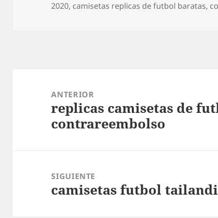
el
2020
,
camisetas replicas de futbol baratas
,
co
Navegación
de
ANTERIOR
replicas camisetas de fu
entradas
Entrada
contrareembolso
anterior:
SIGUIENTE
camisetas futbol tailand
Entrada
siguiente: