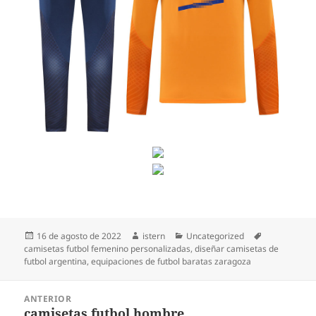
Publicado
Autor
Categorías
Etiquetas
16 de agosto de 2022
istern
Uncategorized
el
camisetas futbol femenino personalizadas
,
diseñar camisetas de
futbol argentina
,
equipaciones de futbol baratas zaragoza
Navegación
ANTERIOR
de
camisetas futbol hombre
Entrada