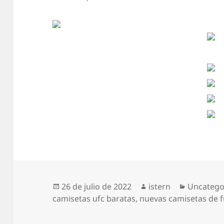
Publicado
Autor
Categorí
26 de julio de 2022
istern
Uncatego
el
camisetas ufc baratas
,
nuevas camisetas de f