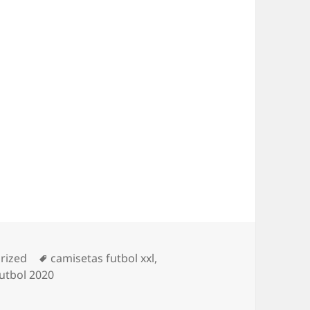
as
Etiquetas
rized
camisetas futbol xxl
,
utbol 2020