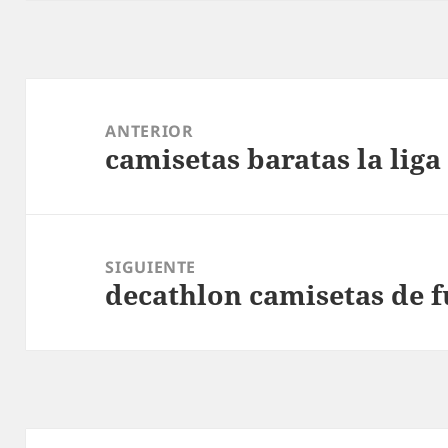
Navegación
de
ANTERIOR
camisetas baratas la liga
entradas
Entrada
anterior:
SIGUIENTE
decathlon camisetas de f
Entrada
siguiente: