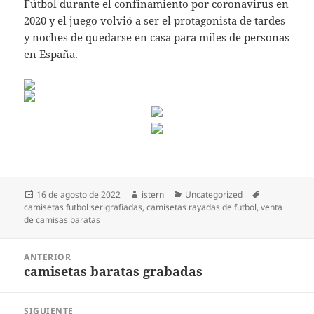
Fútbol durante el confinamiento por coronavirus en
2020 y el juego volvió a ser el protagonista de tardes
y noches de quedarse en casa para miles de personas
en España.
Publicado
Autor
Categorías
Etiquetas
16 de agosto de 2022
istern
Uncategorized
el
camisetas futbol serigrafiadas
,
camisetas rayadas de futbol
,
venta
de camisas baratas
Navegación
ANTERIOR
de
camisetas baratas grabadas
Entrada
entradas
anterior:
SIGUIENTE