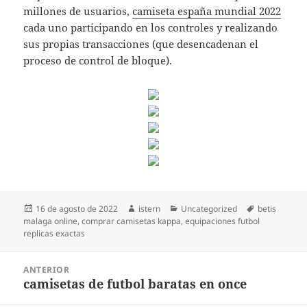
millones de usuarios,
camiseta españa mundial 2022
cada uno participando en los controles y realizando
sus propias transacciones (que desencadenan el
proceso de control de bloque).
Publicado
Autor
Categorías
Etiquetas
16 de agosto de 2022
istern
Uncategorized
betis
el
malaga online
,
comprar camisetas kappa
,
equipaciones futbol
replicas exactas
Navegación
ANTERIOR
de
camisetas de futbol baratas en once
Entrada
entradas
anterior: