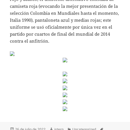
camiseta roja (evocando la mejor presentación de la
selección Colombia en Mundiales hasta el momento,
Italia 1990), pantaloneta azul y medias rojas; este
uniforme se usó oficialmente por única vez en el
partido por cuartos de final del mundial de 2014
contra el anfitrión.
Publicado
Autor
Categorías
Etiquetas
26 de julio de 2022
istern
Uncategorized