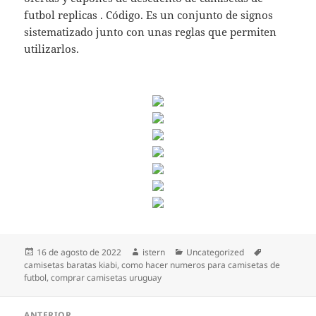
futbol replicas . Código. Es un conjunto de signos
sistematizado junto con unas reglas que permiten
utilizarlos.
Publicado
Autor
Categorías
Etiquetas
16 de agosto de 2022
istern
Uncategorized
el
camisetas baratas kiabi
,
como hacer numeros para camisetas de
futbol
,
comprar camisetas uruguay
Navegación
ANTERIOR