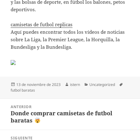
y las bolsas de deporte, en fútbol los balones, petos
deportivos.
camisetas de futbol replicas
Aquí puedes encontrar todos los vídeos de noticias
sobre La Liga, la Premier League, la Horquilla, la
Bundesliga y la Bundesliga.
Publicado
Autor
Categorías
Etiqueta
13 de noviembre de 2023
istern
Uncategorized
el
futbol baratas
Navegación
ANTERIOR
de
Donde comprar camisetas de futbol
Entrada
entradas
baratas
anterior:
SIGUIENTE