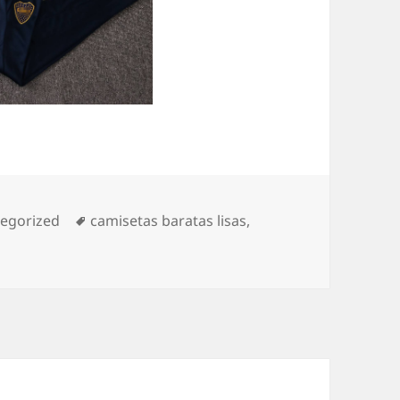
orías
Etiquetas
egorized
camisetas baratas lisas
,