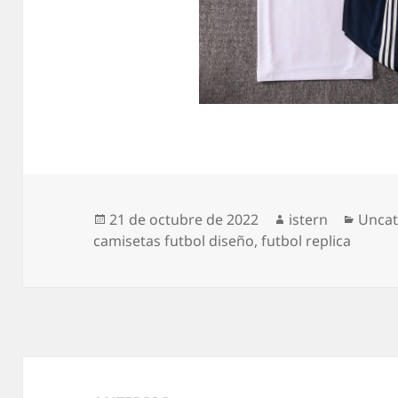
Publicado
Autor
Categ
21 de octubre de 2022
istern
Uncat
el
camisetas futbol diseño
,
futbol replica
Navegación
de