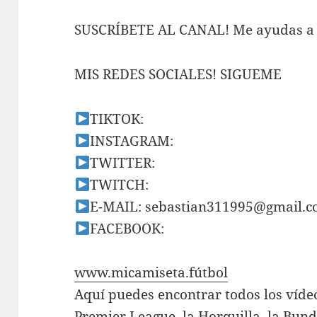
SUSCRÍBETE AL CANAL! Me ayudas a s
MIS REDES SOCIALES! SIGUEME
TIKTOK:
INSTAGRAM:
TWITTER:
TWITCH:
E-MAIL:
sebastian311995@gmail.
FACEBOOK:
www.micamiseta.fútbol
Aquí puedes encontrar todos los vídeo
Premier League, la Horquilla, la Bund