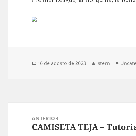
Publicado
Autor
Catego
16 de agosto de 2023
istern
Uncat
el
Navegación
de
ANTERIOR
CAMISETA TEJA – Tutoria
entradas
Entrada
anterior: