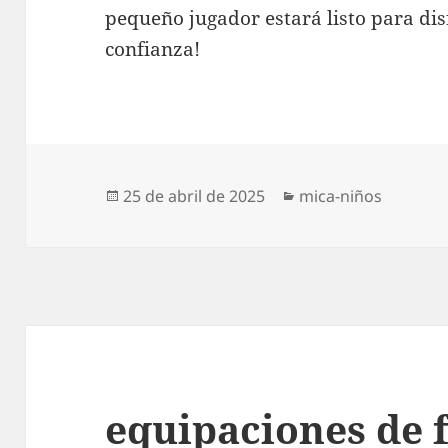
pequeño jugador estará listo para disf
confianza!
Publicado
Categorías
25 de abril de 2025
mica-niños
el
equipaciones de 