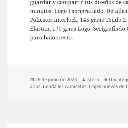
guardar y compartir tus diseños de c
minutos. Logo J serigrafiado. Detalle
Poliéster interlock; 145 grms Tejido 2:
Elastán; 170 grms Logo: Serigrafiado 
para baloncesto.
Publicado
Autor
Categorí
26 de junio de 2023
istern
Uncateg
el
años
,
tienda les camisetes
,
trajes nuevos de 
Navegación