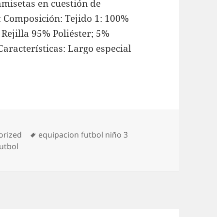
amisetas en cuestión de
s: Composición: Tejido 1: 100%
 Rejilla 95% Poliéster; 5%
Características: Largo especial
as
Etiquetas
orized
equipacion futbol niño 3
futbol