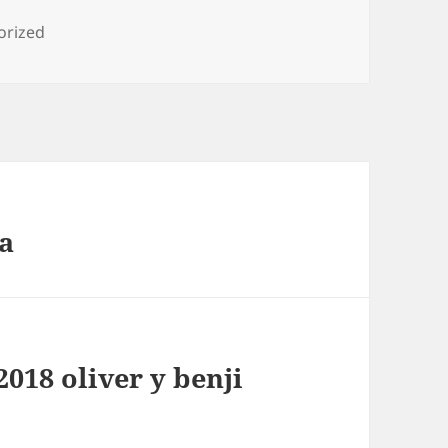
as
orized
ta
018 oliver y benji