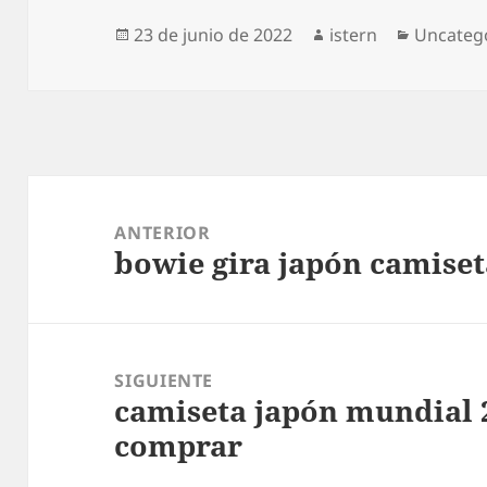
Publicado
Autor
Categorí
23 de junio de 2022
istern
Uncateg
el
Navegación
de
ANTERIOR
bowie gira japón camise
entradas
Entrada
anterior:
SIGUIENTE
camiseta japón mundial 2
Entrada
comprar
siguiente: