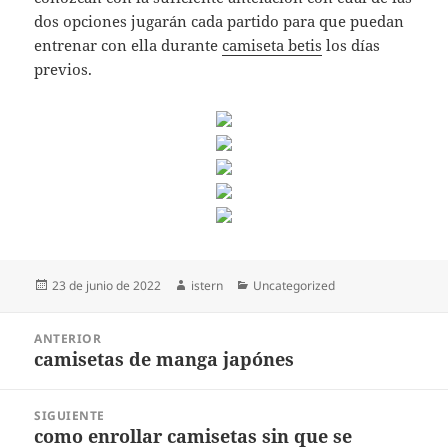
dos opciones jugarán cada partido para que puedan
entrenar con ella durante
camiseta betis
los días
previos.
Publicado
Autor
Categorías
23 de junio de 2022
istern
Uncategorized
el
Navegación
ANTERIOR
de
camisetas de manga japónes
Entrada
entradas
anterior:
SIGUIENTE
como enrollar camisetas sin que se
Entrada