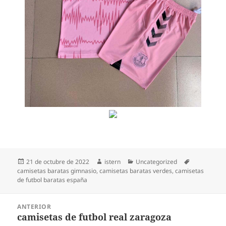
Publicado
Autor
Categorías
Etiquetas
21 de octubre de 2022
istern
Uncategorized
el
camisetas baratas gimnasio
,
camisetas baratas verdes
,
camisetas
de futbol baratas españa
Navegación
ANTERIOR
de
camisetas de futbol real zaragoza
Entrada
entradas