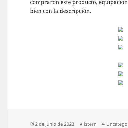
compraron este producto,
equipacion
bien con la descripción.
Publicado
Autor
Categoría
2 de junio de 2023
istern
Uncatego