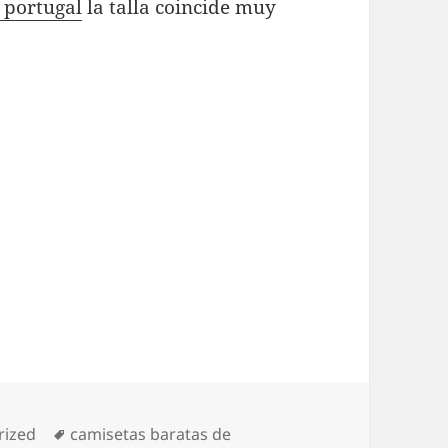
 portugal
la talla coincide muy
s
Etiquetas
rized
camisetas baratas de