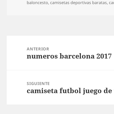
el
baloncesto
,
camisetas deportivas baratas
,
ca
Navegación
de
ANTERIOR
numeros barcelona 2017
entradas
Entrada
anterior:
SIGUIENTE
camiseta futbol juego de
Entrada
siguiente: