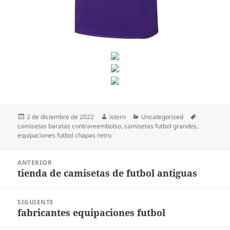
Publicado
Autor
Categorías
Etiquetas
2 de diciembre de 2022
istern
Uncategorized
el
camisetas baratas contrareembolso
,
camisetas futbol grandes
,
equipaciones futbol chapas retro
Navegación
ANTERIOR
de
tienda de camisetas de futbol antiguas
Entrada
entradas
anterior:
SIGUIENTE
fabricantes equipaciones futbol
Entrada
siguiente: