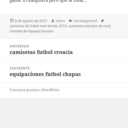
ganar a cualquiera pero que al final…
Publicado
Autor
Categorías
Etiquetas
8 de agosto de 2023
istern
Uncategorized
el
camiseta de futbol mas bonita 2019
,
camisetas baratas de rock
,
chandal de equipos baratos
Navegación
ANTERIOR
de
camisetas futbol croacia
Entrada
entradas
anterior:
SIGUIENTE
equipaciones futbol chapas
Entrada
siguiente:
Funciona gracias a WordPress